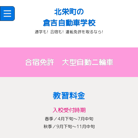
北栄町の
倉吉自動車学校
通学も! 合宿も! 運転免許を取るなら!
合宿免許 大型自動二輪車
教習料金
入校受付時期
春季／4月下旬～7月中旬
秋季／9月下旬～11月中旬