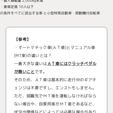
・最大積載量 2,000kg未満
・乗車定員 10人以下
の条件すべてに該当する車 と小型特殊自動車・原動機付自転車
【参考】
・オートマチック車(ＡＴ車)とマニュアル車
(MT車)の違いとは？
一番大きな違いは
ＡＴ車にはクラッチペダル
が無いこと
です。
そのため、ＡＴ車は基本的に走行中のギアチ
ェンジは不要ですし、エンストもしません。
ただ、就職先でＭＴ車を運転しなければなら
ない場合や、自家用車がＭＴ車であるなど、
状況や環境などによっては必要な場合があり