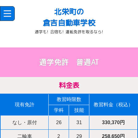
北栄町の
倉吉自動車学校
通学も! 合宿も! 運転免許を取るなら!
通学免許 普通AT
料金表
教習時限数
現有免許
教習料金（税込）
学科
技能
なし・原付
26
31
330,370円
二輪車
2
29
258,650円