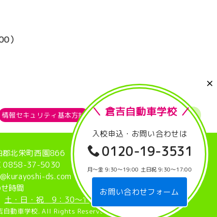
00）
＼ 倉吉自動車学校 ／
情報セキュリティ基本方針
リンク集
ページトップへ
入校申込・お問い合わせは
0120-19-3531
伯郡北栄町西園866
 0858-37-5030
月〜金 9:30〜19:00
土日祝 9:30〜17:00
rayoshi-ds.com
わせ時間
お問い合わせフォーム
土・日・祝 9：30～17：00
車学校. All Rights Reserved.