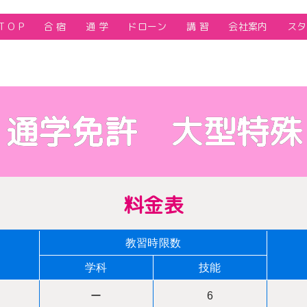
T O P
合 宿
通 学
ドローン
講 習
会社案内
スタ
通学免許 大型特殊
料金表
教習時限数
学科
技能
ー
6