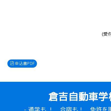
(受
申込書PDF
倉吉自動車学
- 通学も ！ 合宿も！ 免許を