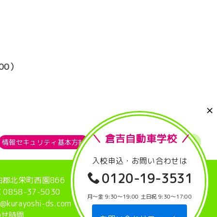
00）
＼ 倉吉自動車学校 ／
情報セキュリティ基本方針
リンク集
ページトップへ
入校申込・お問い合わせは
0120-19-3531
伯郡北栄町西園866
 0858-37-5030
月〜金 9:30〜19:00
土日祝 9:30〜17:00
rayoshi-ds.com
わせ時間