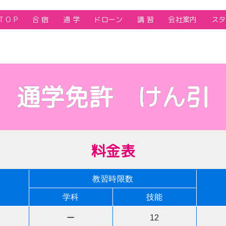
T O P
合 宿
通 学
ドローン
講 習
会社案内
スタ
通学免許 けん引
料金表
教習時限数
学科
技能
ー
12