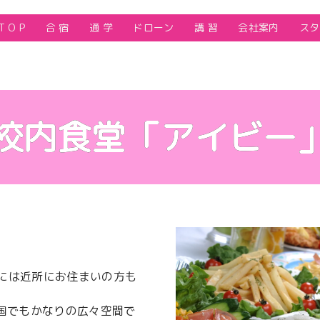
T O P
合 宿
通 学
ドローン
講 習
会社案内
スタ
校内食堂「アイビー
には近所にお住まいの方も
全国でもかなりの広々空間で