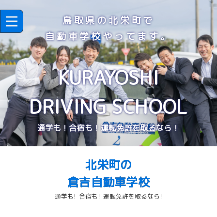
鳥取県の北栄町で
自動車学校やってます。
KURAYOSHI
DRIVING SCHOOL
通学も！合宿も！運転免許を取るなら！
北栄町の
倉吉自動車学校
通学も! 合宿も! 運転免許を取るなら!