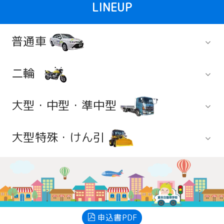
LINEUP
普通車
二輪
普通自動車免許
で運転できるもの
大型・中型・準中型
大型自動二輪
大型特殊・けん引
大型車
大型特殊
車両総重量 3,500kg未満
最大積載量 2,000kg未満
申込書PDF
乗車定員 10人以下